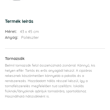
Termék leírás
Méret:
43 x 45 cm
Anyag:
Poliészter
Tornazsák
Belmil tornazsák felül összehúzható zsinórral. Könnyű, kis
helyen elfér. Tartós és erős anyagból készül. A cipzáras
rekesznek köszönhetően könnyebb a pakolás és a
rendszerezés. Hozzáadott hálós résszel készül, így a
tornafelszerelés megfelelően tud szellőzni. Iskolás
fiúknak/lányoknak ajánljuk tornaórára, sportoláshoz.
Használható hátizsákként is.