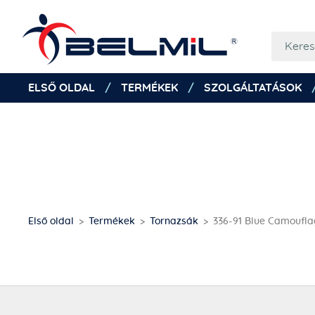
ELSŐ OLDAL
TERMÉKEK
SZOLGÁLTATÁSOK
Első oldal
Termékek
Tornazsák
336-91 Blue Camoufl