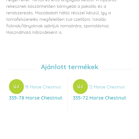
rekesznek köszönhetően könnyebb a pakolás és a
rendszerezés. Hozzáadott hálós résszel készül, így a
tornafelszerelés megfelelően tud szellőzni. Iskolás
fiúknak/lányoknak ajánljuk tornaórára, sportoláshoz.
Használható hátizsákként is.
Ajánlott termékek
335-78 Horse Chestnut
335-72 Horse Chestnut