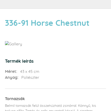
336-91 Horse Chestnut
Termék leírás
Méret:
43 x 45 cm
Anyag:
Poliészter
Tornazsák
Belmil tornazsák felül összehúzható zsinórral. Könnyű, kis
helyen elfér. Tartós és erős anyagból készül. A cipzáras