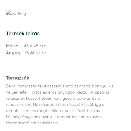
Termék leírás
Méret:
43 x 45 cm
Anyag:
Poliészter
Tornazsák
Belmil tornazsák felül összehúzható zsinórral. Könnyű, kis
helyen elfér. Tartós és erős anyagból készül. A cipzáras
rekesznek köszönhetően könnyebb a pakolás és a
rendszerezés. Hozzáadott hálós résszel készül, így a
tornafelszerelés megfelelően tud szellőzni. Iskolás
fiúknak/lányoknak ajánljuk tornaórára, sportoláshoz.
Használható hátizsákként is.