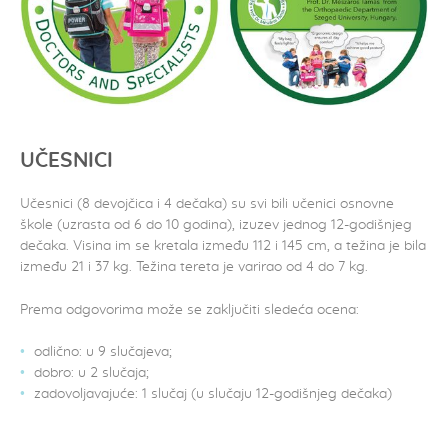
UČESNICI
Učesnici (8 devojčica i 4 dečaka) su svi bili učenici osnovne
škole (uzrasta od 6 do 10 godina), izuzev jednog 12-godišnjeg
dečaka. Visina im se kretala između 112 i 145 cm, a težina je bila
između 21 i 37 kg. Težina tereta je varirao od 4 do 7 kg.
Prema odgovorima može se zaključiti sledeća ocena:
odlično: u 9 slučajeva;
dobro: u 2 slučaja;
zadovoljavajuće: 1 slučaj (u slučaju 12-godišnjeg dečaka)