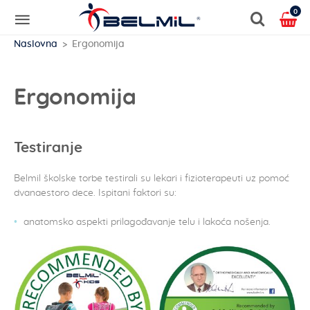
0
Naslovna
Ergonomija
Ergonomija
Testiranje
Belmil školske torbe testirali su lekari i fizioterapeuti uz pomoć
dvanaestoro dece. Ispitani faktori su:
anatomsko aspekti prilagođavanje telu i lakoća nošenja.