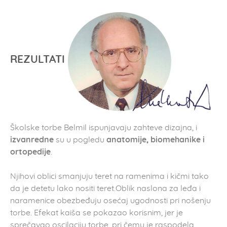
REZULTATI
Školske torbe Belmil ispunjavaju zahteve dizajna, i
izvanredne
su u pogledu
anatomije, biomehanike i
ortopedije
.
Njihovi oblici smanjuju teret na ramenima i kičmi tako
da je detetu lako nositi teret.Oblik naslona za leđa i
naramenice obezbeđuju osećaj ugodnosti pri nošenju
torbe. Efekat kaiša se pokazao korisnim, jer je
sprečavao oscilaciju torbe, pri čemu je raspodela