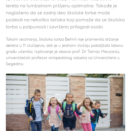
tereta na lumbalnom pršljenu optimalna. Takođe je
naglašeno da se zadnji deo školske torbe može
podesiti na nekoliko tačaka koji pomaže da se školska
torba u potpunosti i savršeno prilagodi osobi.
Tokom testiranja, školska torba Belmil nije promenila držanje
deteta u 11 slučajeva, dok je u jednom slučaju poboljšala labavu
građu učenika. Ispitivanje je obavio prof. Dr Tamas Meszaros,
univerzitetski profesor ortopedskog odseka sa Univerziteta u
Segedinu.