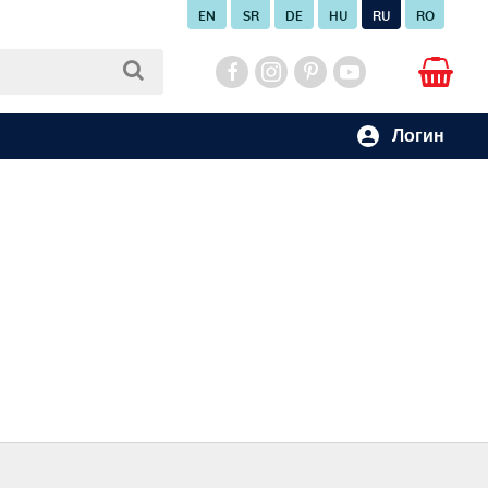
EN
SR
DE
HU
RU
RO
Логин