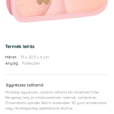
Termék leírás
Méret:
13 x 20,5 x 4 cm
Anyag:
Polieszter
Egyrészes tolltartó
Minőségi egyrészes, cipzáras tolltartó két kihajtható füllel.
Rengeteg hely az iskolaszereknek: radírnak, vonalzónak.
Órarendtartó ajándék Belmil órarenddel. 3D gumi emblémával
vagy részletgazdag applikációval díszítve.