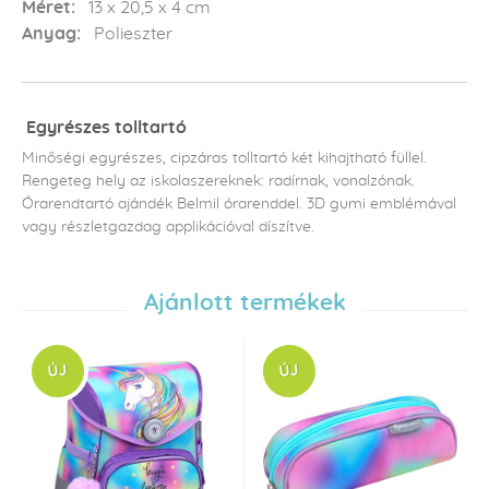
Méret:
13 x 20,5 x 4 cm
Anyag:
Polieszter
Egyrészes tolltartó
Minőségi egyrészes, cipzáras tolltartó két kihajtható füllel.
Rengeteg hely az iskolaszereknek: radírnak, vonalzónak.
Órarendtartó ajándék Belmil órarenddel. 3D gumi emblémával
vagy részletgazdag applikációval díszítve.
Ajánlott termékek