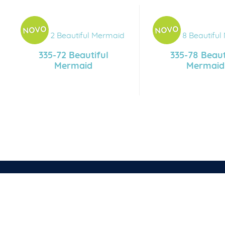
335-72 Beautiful
335-78 Beaut
Mermaid
Mermaid
Copyright © bkg-ada.rs All rights reserved.