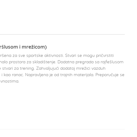
eršlusom i mrežicom)
ršena za sve sportske aktivnosti. Stvari se mogu pričvrstiti
malo prostora za skladištenje. Dodatna pregrada sa rajfešlusom
e stvari za trening. Zahvaljujući dodatoj mrežici vazduh
i kao ranac. Napravljena je od trajnih materijala. Preporučuje se
ivnostima.