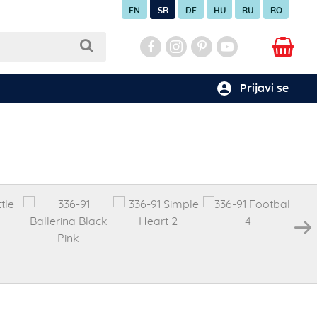
EN
SR
DE
HU
RU
RO
Prijavi se