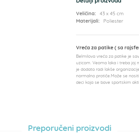
Detalji proizvoda
Veličina:
43 x 45 cm
Materijali:
Poliester
Vreća za patike ( sa rajsf
Belmilova vreća za patike je sav
uzicom. Veoma laka i treba joj 
je dodata radi lakše organizacij
normalno protiče.Može se nositi 
deci koja se bave sportskim akt
Preporučeni proizvodi