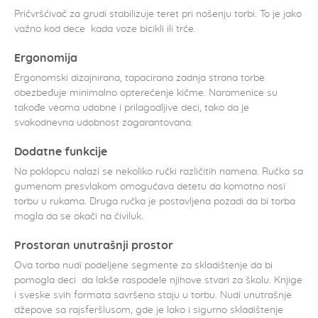
Pričvršćivač za grudi stabilizuje teret pri nošenju torbi. To je jako
važno kod dece kada voze bicikli ili trče.
Ergonomija
Ergonomski dizajnirana, tapacirana zadnja strana torbe
obezbeđuje minimalno opterećenje kičme. Naramenice su
takođe veoma udobne i prilagodljive deci, tako da je
svakodnevna udobnost zagarantovana.
Dodatne funkcije
Na poklopcu nalazi se nekoliko ručki različitih namena. Ručka sa
gumenom presvlakom omogućava detetu da komotno nosi
torbu u rukama. Druga ručka je postavljena pozadi da bi torba
mogla da se okači na čiviluk.
Prostoran unutrašnji prostor
Ova torba nudi podeljene segmente za skladištenje da bi
pomogla deci da lakše raspodele njihove stvari za školu. Knjige
i sveske svih formata savršeno staju u torbu. Nudi unutrašnje
džepove sa rajsferšlusom, gde je lako i sigurno skladištenje