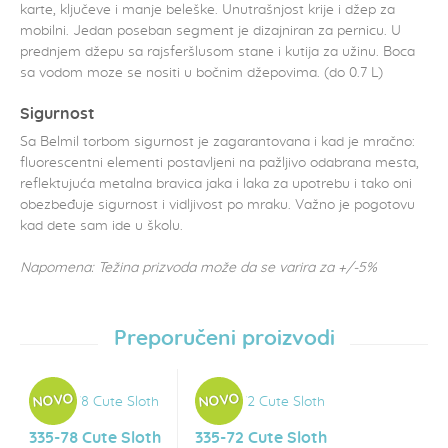
karte, ključeve i manje beleške. Unutrašnjost krije i džep za
mobilni. Jedan poseban segment je dizajniran za pernicu. U
prednjem džepu sa rajsferšlusom stane i kutija za užinu. Boca
sa vodom moze se nositi u bočnim džepovima. (do 0.7 L)
Sigurnost
Sa Belmil torbom sigurnost je zagarantovana i kad je mračno:
fluorescentni elementi postavljeni na pažljivo odabrana mesta,
reflektujuća metalna bravica jaka i laka za upotrebu i tako oni
obezbeđuje sigurnost i vidljivost po mraku. Važno je pogotovu
kad dete sam ide u školu.
Napomena: Težina prizvoda može da se varira za +/-5%
Preporučeni proizvodi
335-78 Cute Sloth
335-72 Cute Sloth