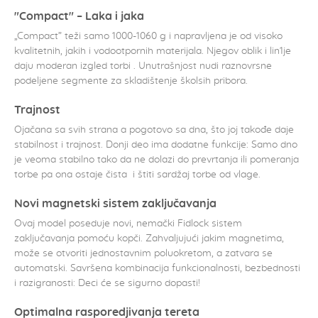
"Compact" – Laka i jaka
„Compact” teži samo 1000-1060 g i napravljena je od visoko
kvalitetnih, jakih i vodootpornih materijala. Njegov oblik i lin1je
daju moderan izgled torbi . Unutrašnjost nudi raznovrsne
podeljene segmente za skladištenje školsih pribora.
Trajnost
Ojačana sa svih strana a pogotovo sa dna, što joj takođe daje
stabilnost i trajnost. Donji deo ima dodatne funkcije: Samo dno
je veoma stabilno tako da ne dolazi do prevrtanja ili pomeranja
torbe pa ona ostaje čista i štiti sardžaj torbe od vlage.
Novi magnetski sistem zaključavanja
Ovaj model poseduje novi, nemački Fidlock sistem
zaključavanja pomoću kopči. Zahvaljujući jakim magnetima,
može se otvoriti jednostavnim poluokretom, a zatvara se
automatski. Savršena kombinacija funkcionalnosti, bezbednosti
i razigranosti: Deci će se sigurno dopasti!
Optimalna rasporedjivanja tereta