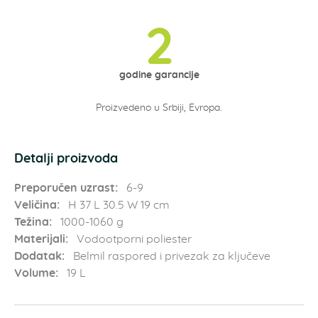
2
godine garancije
Proizvedeno u Srbiji, Evropa.
Detalji proizvoda
Preporučen uzrast:
6-9
Veličina:
H 37 L 30.5 W 19 cm
Težina:
1000-1060 g
Materijali:
Vodootporni poliester
Dodatak:
Belmil raspored i privezak za ključeve
Volume:
19 L