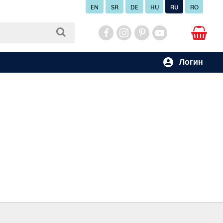
EN
SR
DE
HU
RU
RO
Логин