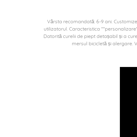
Vârsta recomandată: 6-9 ani. Customize
utilizatorul. Caracteristica ""personalizare
Datorită curelii de piept detașabil și a cu
mersul bicicletă și alergare. 