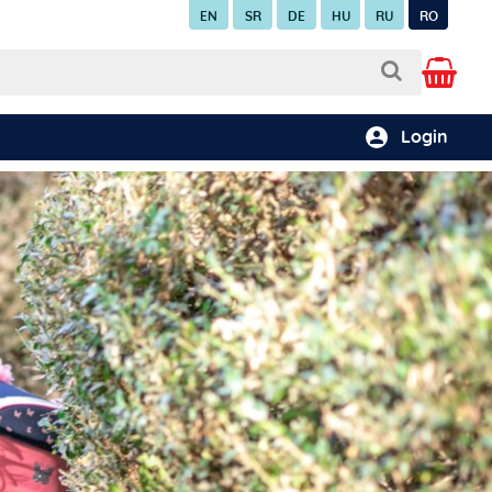
EN
SR
DE
HU
RU
RO
Login