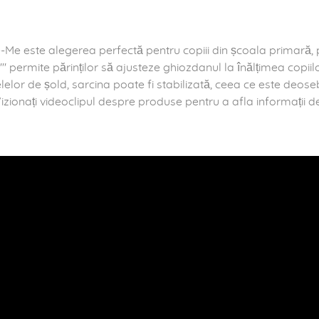
-Me este alegerea perfectă pentru copiii din școala primară,
"" permite părinților să ajusteze ghiozdanul la înălțimea copiilor
relelor de șold, sarcina poate fi stabilizată, ceea ce este deo
Vizionați videoclipul despre produse pentru a afla informații des