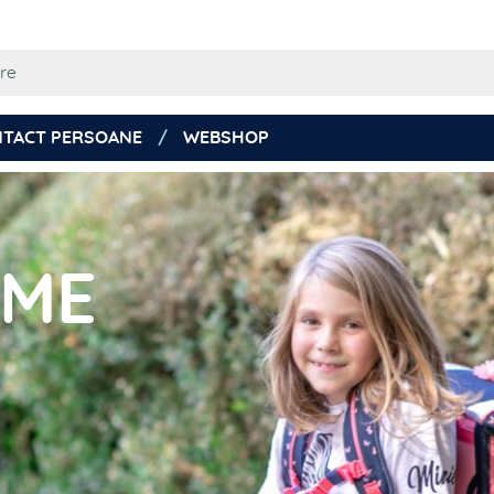
TACT PERSOANE
WEBSHOP
-ME