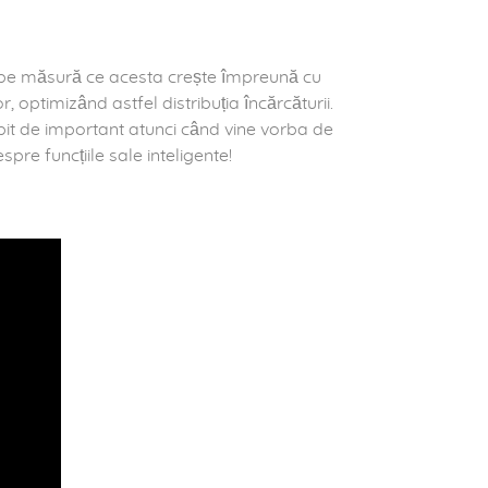
 pe măsură ce acesta crește împreună cu
, optimizând astfel distribuția încărcăturii.
sebit de important atunci când vine vorba de
pre funcțiile sale inteligente!